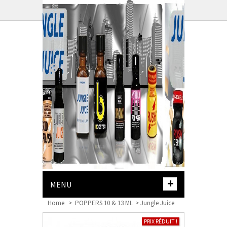
PANIER :
+
MENU
Home
>
POPPERS 10 & 13 ML
>
Jungle Juice
PRIX RÉDUIT !