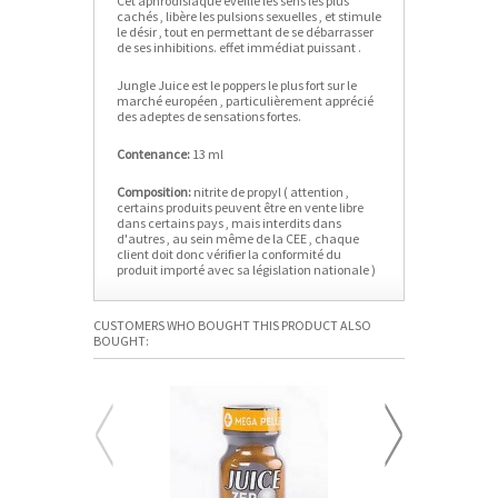
Cet aphrodisiaque éveille les sens les plus
cachés , libère les pulsions sexuelles , et stimule
le désir , tout en permettant de se débarrasser
de ses inhibitions. effet immédiat puissant .
Jungle Juice est le poppers le plus fort sur le
marché européen , particulièrement apprécié
des adeptes de sensations fortes.
Contenance:
13 ml
Composition:
nitrite de propyl ( attention ,
certains produits peuvent être en vente libre
dans certains pays , mais interdits dans
d'autres , au sein même de la CEE , chaque
client doit donc vérifier la conformité du
produit importé avec sa législation nationale )
CUSTOMERS WHO BOUGHT THIS PRODUCT ALSO
BOUGHT: