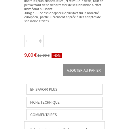
libère les pulsions sexuelles , et stimule le désir , tout en
permettant de se débarrasser de ses inhibitions. effet
immédiat puissant.
Jungle Juice est le poppers le plus fort sur le marché
européen , particulièrement apprécié des adeptes de
sensations fortes.
9,00 €
15,00 €
-40%
EN SAVOIR PLUS
FICHE TECHNIQUE
COMMENTAIRES