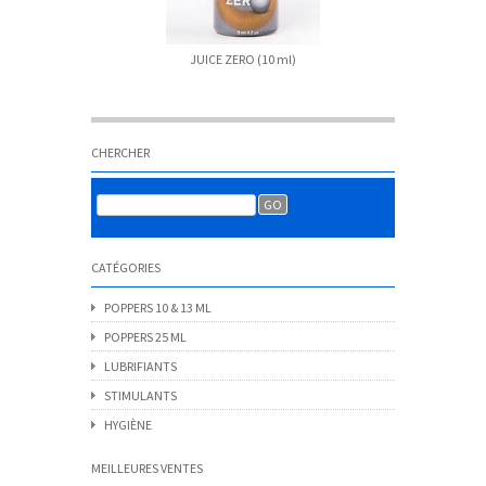
JUICE ZERO (10 ml)
Lot de 3
CHERCHER
CATÉGORIES
POPPERS 10 & 13 ML
POPPERS 25 ML
LUBRIFIANTS
STIMULANTS
HYGIÈNE
MEILLEURES VENTES