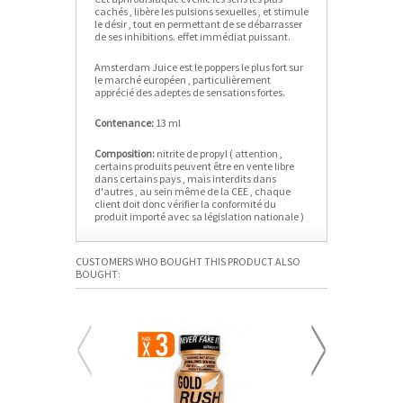
cachés , libère les pulsions sexuelles , et stimule
le désir , tout en permettant de se débarrasser
de ses inhibitions. effet immédiat puissant.
Amsterdam Juice est le poppers le plus fort sur
le marché européen , particulièrement
apprécié des adeptes de sensations fortes.
Contenance:
13 ml
Composition:
nitrite de propyl ( attention ,
certains produits peuvent être en vente libre
dans certains pays , mais interdits dans
d'autres , au sein même de la CEE , chaque
client doit donc vérifier la conformité du
produit importé avec sa législation nationale )
CUSTOMERS WHO BOUGHT THIS PRODUCT ALSO
BOUGHT: