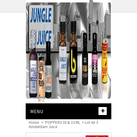
PANIER :
+
MENU
Home
>
POPPERS 10 & 13 ML
>
Lot de 3
Amsterdam Juice