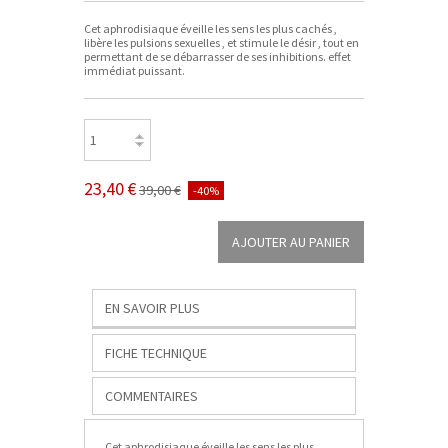
Cet aphrodisiaque éveille les sens les plus cachés ,
libère les pulsions sexuelles , et stimule le désir , tout en
permettant de se débarrasser de ses inhibitions. effet
immédiat puissant.
23,40 €
39,00 €
-40%
EN SAVOIR PLUS
FICHE TECHNIQUE
COMMENTAIRES
Cet aphrodisiaque éveille les sens les plus