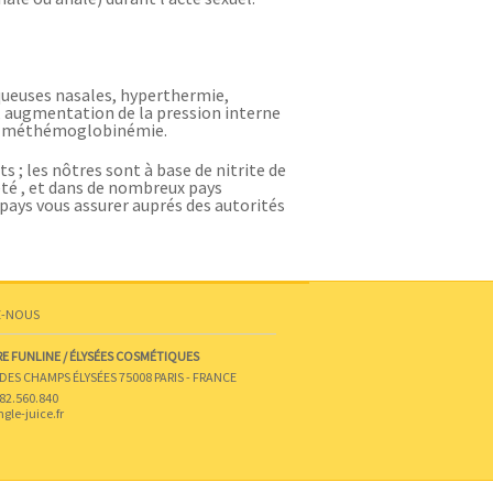
uqueuses nasales, hyperthermie,
, augmentation de la pression interne
és, méthémoglobinémie.
 ; les nôtres sont à base de nitrite de
été , et dans de nombreux pays
 pays vous assurer auprés des autorités
Z-NOUS
E FUNLINE / ÉLYSÉES COSMÉTIQUES
DES CHAMPS ÉLYSÉES 75008 PARIS - FRANCE
682.560.840
le-juice.fr