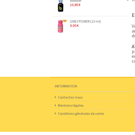
Booster
10,80 €
E
GIRLY POWER (13 ml)
V
9,00 €
a
d
A
p
e
c
INFORMATION
Contactez-nous
Mentions légales
Conditions générales de vente