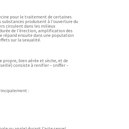
ecine pour le traitement de certaines
es substances produisent à l'ouverture du
rs circulent dans les milieux
durée de l'érection, amplification des
 se répand ensuite dans une population
fets sur la sexualité.
e propre, bien aérée et sèche, et de
eillé) consiste à renifler – sniffer –
rincipalement :
ale ou anale) durant l’acte sexuel.