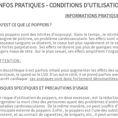
INFOS PRATIQUES - CONDITIONS D'UTILISATI
INFORMATIONS PRATIQU
U’EST CE QUE LE POPPERS ?
os poppers sont des nitrites d’isopropyl . Dans le temps , le nitrite
'angine de poitrine, un problème cardiovasculaire. Ses effets sont v
aisseaux sanguins se dilatent, le coeur bat plus rapidement et le s
e fortes palpitations . Ses effets ne durent pas plus de quelques m
égers maux de tête . Sur le plan sexuel, ses effets amplifient l'orga
TTENTION :
n discothèque il est parfois inhalé pour augmenter les effets de
'ecstasie, le speed ou le LSD. D'un autre côté, il se prend parfois ave
'arrêt cardiaque :
ces pratiques sont donc fortement déconseillées 
ISQUES SPECIFIQUES ET PRECAUTIONS D’USAGE
e risque d'utilisation du poppers, en dose excessive , est la réducti
ngendrer la mort chez des personnes ayant des problèmes d'anémi
aladies cardiovasculaires . De la même manière, on peut souffrir d
rincipale externe du poppers. Enfin , le poppers est l'une des sub
xistent, et au contact de cigarettes, de briquets, etc., il peut arriv