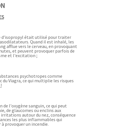
ON
ES
 d’isopropyl était utilisé pour traiter
asodilatateurs. Quand il est inhalé, les
ang afflue vers le cerveau, en provoquant
inutes, et peuvent provoquer parfois de
sme et l'excitation ;
s substances psychotropes comme
c du Viagra, ce qui multiplie les risques
!
on de l'oxygène sanguin, ce qui peut
e, de glaucomes ou enclins aux
’ irritations autour du nez, conséquence
stances les plus inflammables qui
er à provoquer un incendie.