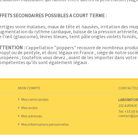
FFETS SECONDAIRES POSSIBLES A COURT TERME :
ertiges voire malaises, maux de tête et nausées, irritation des m
ugmentation du rythme cardiaque, baisse de la pression artérielle
e l'œil (glaucome), lèvres bleues, teint pâle ongles violets fonc
TTENTION :
l'appellation "poppers" recouvre de nombreux produits
ropyl ou de pentyle, et donc légaux en France , siège de notre soci
uropéens ; toutefois vous devez , avant de les importer dans votre
ompétentes qu'ils sont également légaux .
MON COMPTE
CONTACTE
Mes commandes
LABORATOIR
102 AVENUE 
Mes avoirs
Tel: +33 (0) 
contact@jung
Mes adresses
Mes informations personnelles