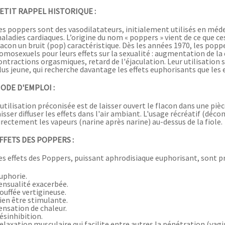
ETIT RAPPEL HISTORIQUE :
es poppers sont des vasodilatateurs, initialement utilisés en méd
aladies cardiaques. L’origine du nom « poppers » vient de ce que c
lacon un bruit (pop) caractéristique. Dès les années 1970, les poppe
omosexuels pour leurs effets sur la sexualité : augmentation de la 
ontractions orgasmiques, retard de l'éjaculation. Leur utilisation
lus jeune, qui recherche davantage les effets euphorisants que les ef
ODE D'EMPLOI :
'utilisation préconisée est de laisser ouvert le flacon dans une pièc
aisser diffuser les effets dans l'air ambiant. L'usage récréatif (décons
irectement les vapeurs (narine après narine) au-dessus de la fiole.
FFETS DES POPPERS :
es effets des Poppers, puissant aphrodisiaque euphorisant, sont p
uphorie.
ensualité exacerbée.
ouffée vertigineuse.
ien être stimulante.
ensation de chaleur.
ésinhibition.
elaxation musculaire qui facilite entre autres la pénétration (vagin