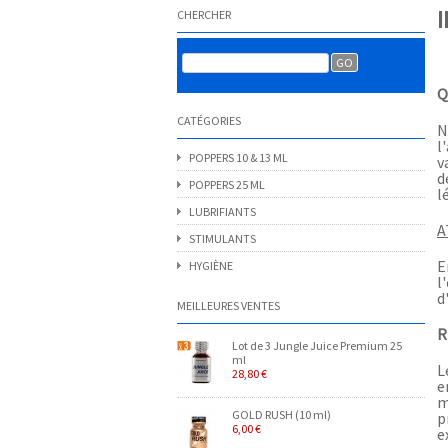
CHERCHER
Q
CATÉGORIES
N
l
POPPERS 10 & 13 ML
v
d
POPPERS 25 ML
l
LUBRIFIANTS
A
STIMULANTS
E
HYGIÈNE
l
d
MEILLEURES VENTES
R
Lot de 3 Jungle Juice Premium 25
ml
L
28,80 €
e
m
GOLD RUSH (10 ml)
p
6,00 €
e