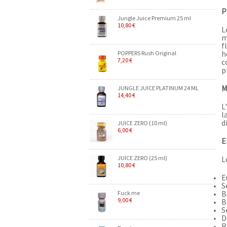
P
Jungle Juice Premium 25 ml
10,80 €
L
m
f
h
POPPERS Rush Original
7,20 €
c
p
M
JUNGLE JUICE PLATINUM 24 ML
14,40 €
L
l
d
JUICE ZERO (10 ml)
6,00 €
E
JUICE ZERO (25 ml)
L
10,80 €
E
S
B
Fuck me
9,00 €
B
S
D
R