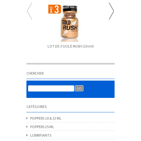
LOT DE 3 GOLD RUSH (10 ml)
PECHO MO
CHERCHER
CATÉGORIES
POPPERS 10 & 13 ML
POPPERS 25 ML
LUBRIFIANTS