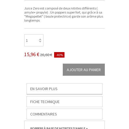
Juice Zero est composé de deux nitrites différents (
amyle+ propyle) . Un poppers super fort, qui grâce à sa
"Megapellet" ( boule protectrice) garde son arôme plus
longtemps
15,96 €
26,60 €
-40%
EN SAVOIR PLUS
FICHE TECHNIQUE
COMMENTAIRES
POPPERS À BASE DE NITRITES D'AMYLE +