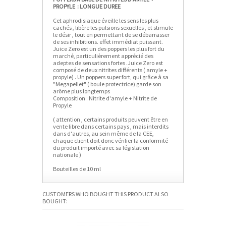
PROPYLE : LONGUE DUREE
Cet aphrodisiaque éveille les sens les plus
cachés , libère les pulsions sexuelles , et stimule
le désir , tout en permettant de se débarrasser
de ses inhibitions. effet immédiat puissant.
Juice Zero est un des poppers les plus fort du
marché, particulièrement apprécié des
adeptes de sensations fortes .Juice Zero est
composé de deux nitrites différents ( amyle +
propyle) . Un poppers super fort, qui grâce à sa
"Megapellet" ( boule protectrice) garde son
arôme plus longtemps
Composition : Nitrite d'amyle + Nitrite de
Propyle
( attention , certains produits peuvent être en
vente libre dans certains pays , mais interdits
dans d'autres, au sein même de la CEE,
chaque client doit donc vérifier la conformité
du produit importé avec sa législation
nationale )
Bouteilles de 10 ml
CUSTOMERS WHO BOUGHT THIS PRODUCT ALSO
BOUGHT: