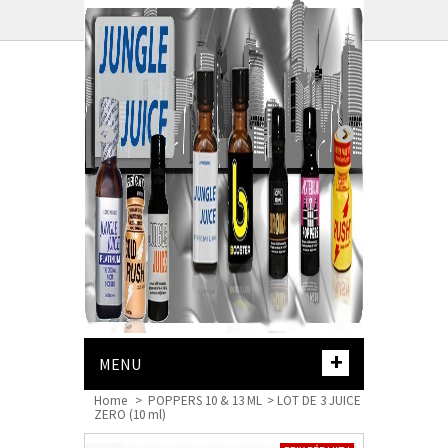
PANIER :
+
MENU
Home
>
POPPERS 10 & 13 ML
>
LOT DE 3 JUICE
ZERO (10 ml)