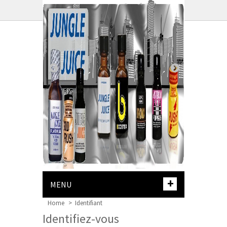
PANIER :
+
MENU
Home
>
Identifiant
Identifiez-vous